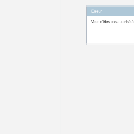
Erreur
Erreur
Le serveur n'a pas pu vali
Vous n'êtes pas autorisé à
être expiré. Reconnectez-